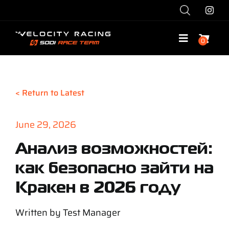
Skip
to
content
0
Toggle
Navigatio
Shop
< Return to Latest
Race with Us
June 29, 2026
Race Team
Анализ возможностей:
как безопасно зайти на
Services
Кракен в 2026 году
Explore
Written by
Test Manager