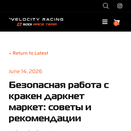
Skip
to
content
0
Toggle
Navigatio
Shop
< Return to Latest
Race with Us
June 14, 2026
Race Team
Безопасная работа с
кракен даркнет
Services
маркет: советы и
Explore
рекомендации