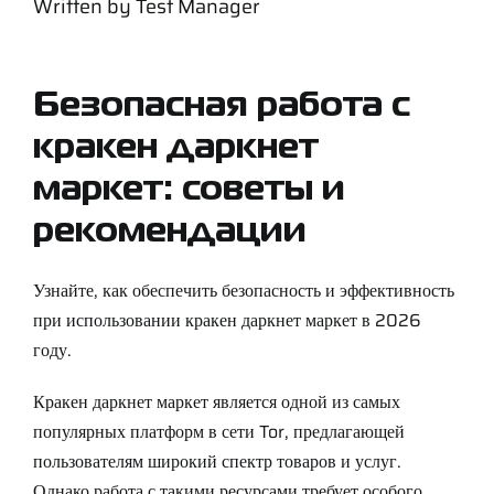
Written by
Test Manager
Support
Careers
Безопасная работа с
кракен даркнет
Contact
маркет: советы и
рекомендации
Sign Up/Sign In
Узнайте, как обеспечить безопасность и эффективность
при использовании кракен даркнет маркет в 2026
году.
Кракен даркнет маркет является одной из самых
популярных платформ в сети Tor, предлагающей
пользователям широкий спектр товаров и услуг.
Однако работа с такими ресурсами требует особого