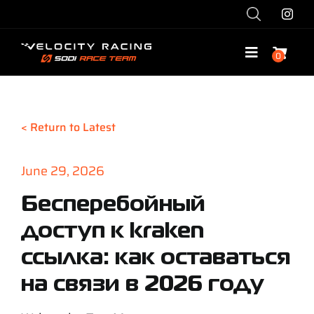
Skip
to
content
0
Toggle
Navigatio
Shop
< Return to Latest
Race with Us
June 29, 2026
Race Team
Бесперебойный
доступ к kraken
Services
ссылка: как оставаться
Explore
на связи в 2026 году