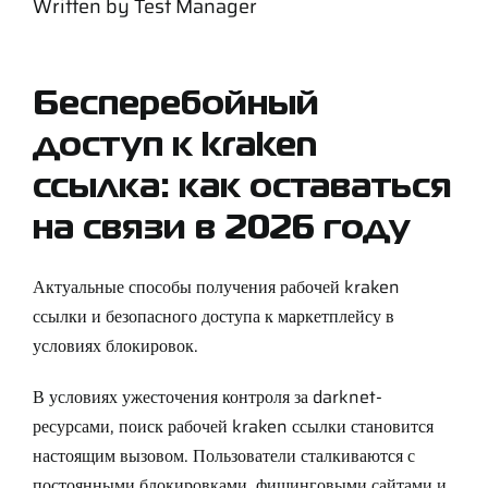
Written by
Test Manager
Support
Careers
Бесперебойный
доступ к kraken
Contact
ссылка: как оставаться
на связи в 2026 году
Sign Up/Sign In
Актуальные способы получения рабочей kraken
ссылки и безопасного доступа к маркетплейсу в
условиях блокировок.
В условиях ужесточения контроля за darknet-
ресурсами, поиск рабочей kraken ссылки становится
настоящим вызовом. Пользователи сталкиваются с
постоянными блокировками, фишинговыми сайтами и