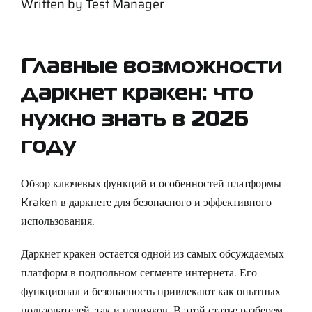
Written by
Test Manager
Support
Careers
Главные возможности
даркнет кракен: что
Contact
нужно знать в 2026
году
Sign Up/Sign In
Обзор ключевых функций и особенностей платформы
Kraken в даркнете для безопасного и эффективного
использования.
Даркнет кракен остается одной из самых обсуждаемых
платформ в подпольном сегменте интернета. Его
функционал и безопасность привлекают как опытных
пользователей, так и новичков. В этой статье разберем