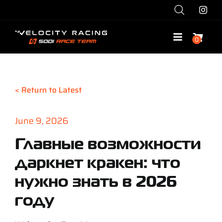
Skip
to
content
0
Toggle
Navigatio
Shop
< Return to Latest
Race with Us
June 9, 2026
Race Team
Главные возможности
даркнет кракен: что
Services
нужно знать в 2026
Explore
году