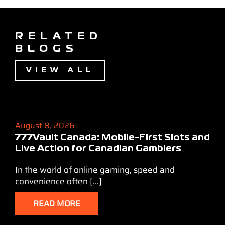
RELATED
BLOGS
VIEW ALL
August 8, 2026
777Vault Canada: Mobile‑First Slots and
Live Action for Canadian Gamblers
In the world of online gaming, speed and
convenience often [...]
READ MORE