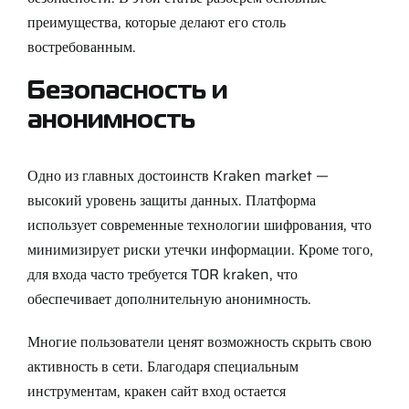
преимущества, которые делают его столь
востребованным.
Безопасность и
анонимность
Одно из главных достоинств Kraken market —
высокий уровень защиты данных. Платформа
использует современные технологии шифрования, что
минимизирует риски утечки информации. Кроме того,
для входа часто требуется TOR kraken, что
обеспечивает дополнительную анонимность.
Многие пользователи ценят возможность скрыть свою
активность в сети. Благодаря специальным
инструментам, кракен сайт вход остается