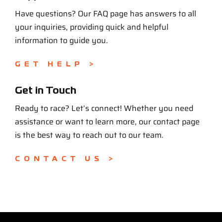
Have questions? Our FAQ page has answers to all
your inquiries, providing quick and helpful
information to guide you.
GET HELP >
Get in Touch
Ready to race? Let’s connect! Whether you need
assistance or want to learn more, our contact page
is the best way to reach out to our team.
CONTACT US >