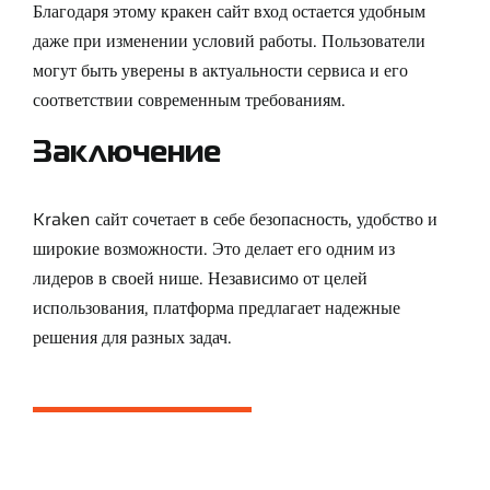
Благодаря этому кракен сайт вход остается удобным
даже при изменении условий работы. Пользователи
могут быть уверены в актуальности сервиса и его
соответствии современным требованиям.
Заключение
Kraken сайт сочетает в себе безопасность, удобство и
широкие возможности. Это делает его одним из
лидеров в своей нише. Независимо от целей
использования, платформа предлагает надежные
решения для разных задач.