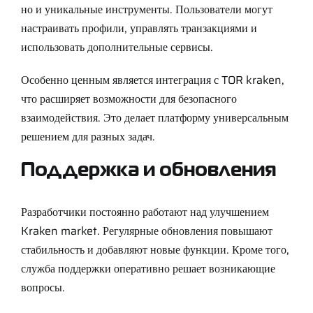
но и уникальные инструменты. Пользователи могут
настраивать профили, управлять транзакциями и
использовать дополнительные сервисы.
Особенно ценным является интеграция с TOR kraken,
что расширяет возможности для безопасного
взаимодействия. Это делает платформу универсальным
решением для разных задач.
Поддержка и обновления
Разработчики постоянно работают над улучшением
Kraken market. Регулярные обновления повышают
стабильность и добавляют новые функции. Кроме того,
служба поддержки оперативно решает возникающие
вопросы.