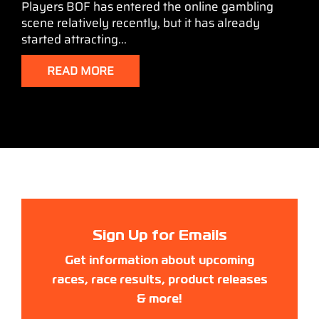
Players BOF has entered the online gambling
scene relatively recently, but it has already
started attracting...
READ MORE
Sign Up for Emails
Get information about upcoming
races, race results, product releases
& more!