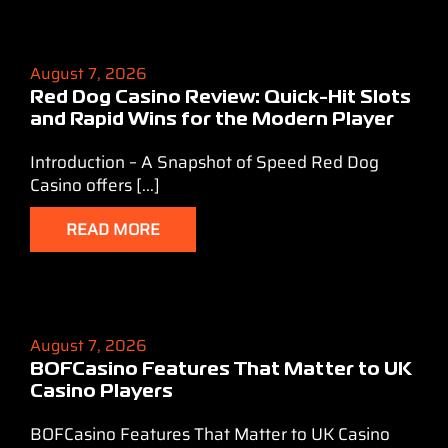
August 7, 2026
Red Dog Casino Review: Quick‑Hit Slots
and Rapid Wins for the Modern Player
Introduction – A Snapshot of Speed Red Dog
Casino offers [...]
READ MORE
August 7, 2026
BOFCasino Features That Matter to UK
Casino Players
BOFCasino Features That Matter to UK Casino