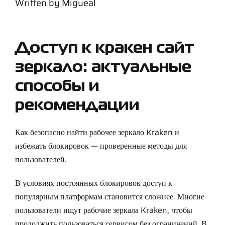
Written by
Migueal
Support
Careers
Доступ к кракен сайт
зеркало: актуальные
Contact
способы и
рекомендации
Sign Up/Sign In
Как безопасно найти рабочее зеркало Kraken и
избежать блокировок — проверенные методы для
пользователей.
В условиях постоянных блокировок доступ к
популярным платформам становится сложнее. Многие
пользователи ищут рабочие зеркала Kraken, чтобы
продолжить пользоваться сервисом без ограничений. В