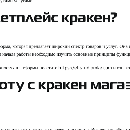
ругими услугами.
кетплейс кракен?
рма, которая предлагает широкий спектр товаров и услуг. Она 
для начала работы необходимо изучить основные принципы функ
жностях платформы посетите
https://elfstudiomke.com
и ознако
оту с кракен маг
но учитывать несколько ключевых аспектов. Во-первых, убедитес