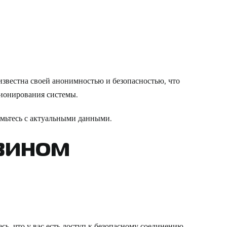
известна своей анонимностью и безопасностью, что
ционирования системы.
мьтесь с актуальными данными.
азином
ь, что у вас есть доступ к безопасному соединению.