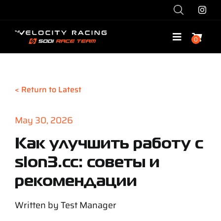
Skip
to
content
0
Toggle
Navigatio
Shop
< Return to Latest
Race with Us
May 30, 2026
Race Team
Как улучшить работу с
slon3.cc: советы и
Services
рекомендации
Explore
Written by
Test Manager