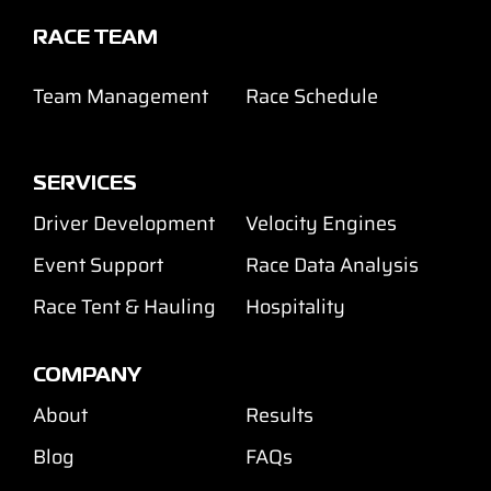
RACE TEAM
Team Management
Race Schedule
SERVICES
Driver Development
Velocity Engines
Event Support
Race Data Analysis
Race Tent & Hauling
Hospitality
COMPANY
About
Results
Blog
FAQs