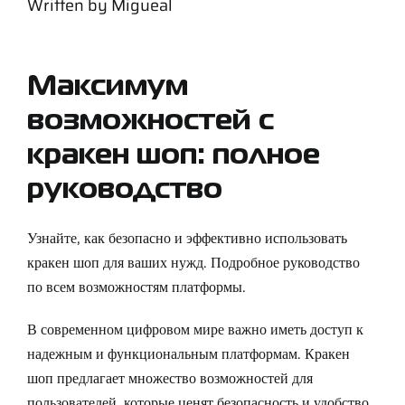
Written by
Migueal
Support
Careers
Максимум
возможностей с
Contact
кракен шоп: полное
руководство
Sign Up/Sign In
Узнайте, как безопасно и эффективно использовать
кракен шоп для ваших нужд. Подробное руководство
по всем возможностям платформы.
В современном цифровом мире важно иметь доступ к
надежным и функциональным платформам. Кракен
шоп предлагает множество возможностей для
пользователей, которые ценят безопасность и удобство.