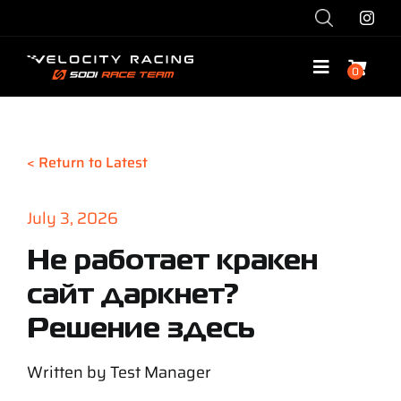
Skip
to
content
0
Toggle
Navigatio
Shop
< Return to Latest
Race with Us
July 3, 2026
Race Team
Не работает кракен
сайт даркнет?
Services
Решение здесь
Explore
Written by
Test Manager