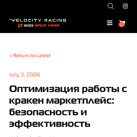
Skip
to
content
0
Toggle
Navigatio
Shop
< Return to Latest
Race with Us
July 3, 2026
Race Team
Оптимизация работы с
кракен маркетплейс:
Services
безопасность и
Explore
эффективность