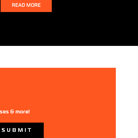
READ MORE
ases & more!