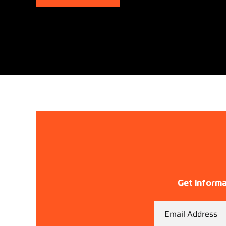
Get informa
Email