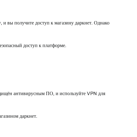
, и вы получите доступ к магазину даркнет. Однако
безопасный доступ к платформе.
защищён антивирусным ПО, и используйте VPN для
агазином даркнет.