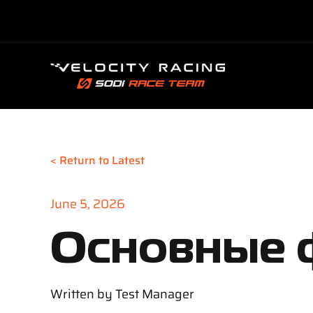
Skip
to
content
< Return to Latest
June 5, 2026
Основные 
Written by
Test Manager