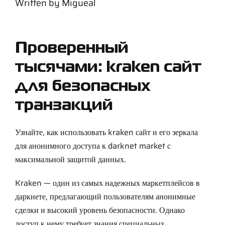
Written by
Migueal
Support
Careers
Проверенный
тысячами: kraken сайт
Contact
для безопасных
транзакций
Sign Up/Sign In
Узнайте, как использовать kraken сайт и его зеркала
для анонимного доступа к darknet market с
максимальной защитой данных.
Kraken — один из самых надежных маркетплейсов в
даркнете, предлагающий пользователям анонимные
сделки и высокий уровень безопасности. Однако
доступ к нему требует знания специальных