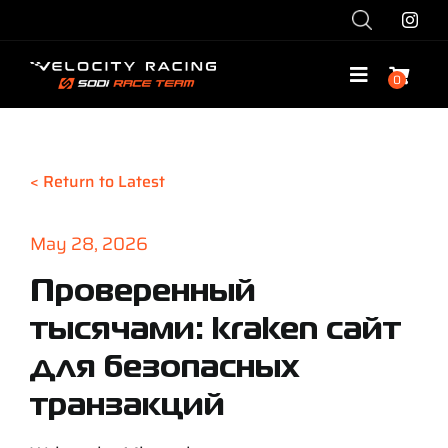
Skip
to
content
0
Toggle
Navigatio
Shop
< Return to Latest
Race with Us
May 28, 2026
Race Team
Проверенный
тысячами: kraken сайт
Services
для безопасных
Explore
транзакций