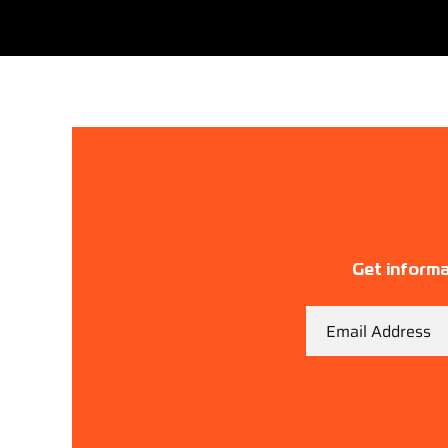
Get informa
Email