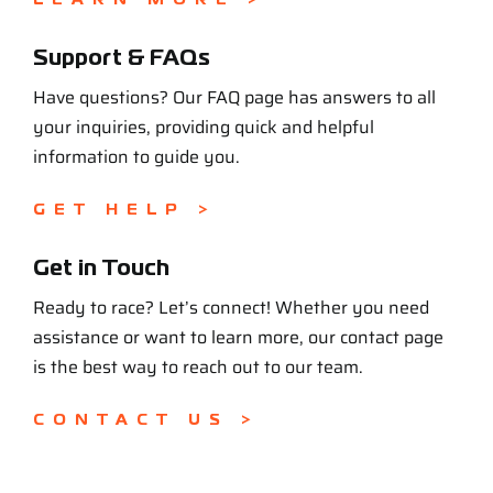
LEARN MORE >
Support & FAQs
Have questions? Our FAQ page has answers to all
your inquiries, providing quick and helpful
information to guide you.
GET HELP >
Get in Touch
Ready to race? Let’s connect! Whether you need
assistance or want to learn more, our contact page
is the best way to reach out to our team.
CONTACT US >