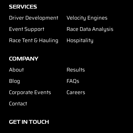
SERVICES
Driver Development
Velocity Engines
Event Support
Race Data Analysis
Race Tent & Hauling
Hospitality
COMPANY
About
Results
Blog
FAQs
Corporate Events
Careers
Contact
GET IN TOUCH