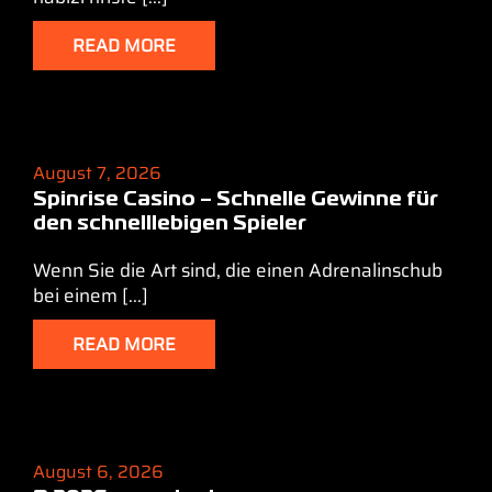
READ MORE
August 7, 2026
Spinrise Casino – Schnelle Gewinne für
den schnelllebigen Spieler
Wenn Sie die Art sind, die einen Adrenalinschub
bei einem [...]
READ MORE
August 6, 2026