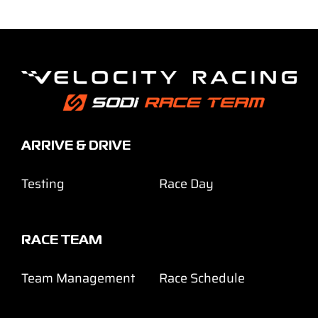
ARRIVE & DRIVE
Testing
Race Day
RACE TEAM
Team Management
Race Schedule