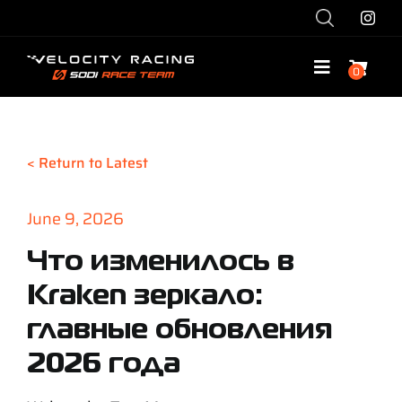
Skip
to
content
0
Toggle
Navigatio
Shop
< Return to Latest
Race with Us
June 9, 2026
Race Team
Что изменилось в
Kraken зеркало:
Services
главные обновления
Explore
2026 года