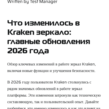
Written by
Test Manager
Support
Careers
Что изменилось в
Kraken зеркало:
Contact
главные обновления
2026 года
Sign Up/Sign In
Обзор ключевых изменений в работе зеркал Kraken,
включая новые функции и улучшения безопасности.
В 2026 году пользователи Kraken столкнулись с
рядом значимых обновлений в работе зеркал
платформы. Эти изменения затронули как техническую
составляющую, так и пользовательский опыт. Давайте
разберёмся, что именно изменилось и как это влияет на