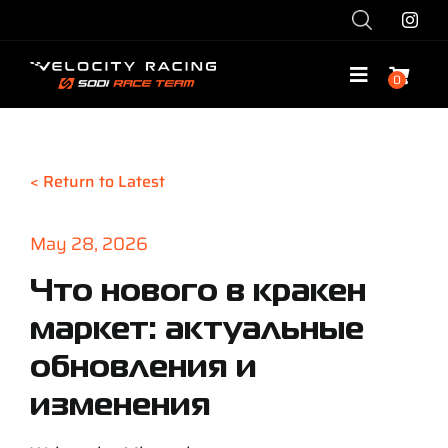
Skip
to
content
0
Toggle
Navigatio
Shop
< Return to Latest
Race with Us
May 28, 2026
Race Team
Что нового в кракен
маркет: актуальные
Services
обновления и
Explore
изменения