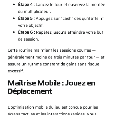
Étape 4 :
Lancez le tour et observez la montée
du multiplicateur.
Étape 5 :
Appuyez sur “Cash” dès qu’il atteint
votre objectif.
Étape 6 :
Répétez jusqu’à atteindre votre but
de session.
Cette routine maintient les sessions courtes —
généralement moins de trois minutes par tour — et
assure un rythme constant de gains sans risque
excessif.
Maîtrise Mobile : Jouez en
Déplacement
L’optimisation mobile du jeu est conçue pour les
écrans tactiles et les interactions rapides. Vous