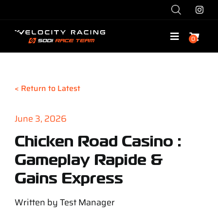
Skip
to
content
0
Toggle
Navigatio
Shop
< Return to Latest
Race with Us
June 3, 2026
Race Team
Chicken Road Casino :
Gameplay Rapide &
Services
Gains Express
Explore
Written by
Test Manager