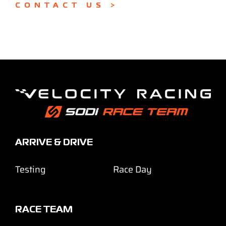
CONTACT US >
ARRIVE & DRIVE
Testing
Race Day
RACE TEAM