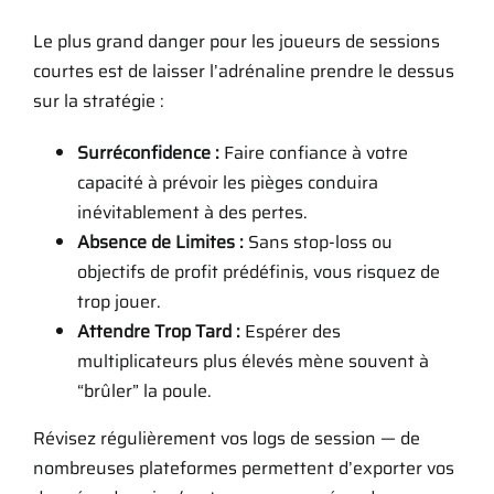
Le plus grand danger pour les joueurs de sessions
courtes est de laisser l’adrénaline prendre le dessus
sur la stratégie :
Surréconfidence :
Faire confiance à votre
capacité à prévoir les pièges conduira
inévitablement à des pertes.
Absence de Limites :
Sans stop-loss ou
objectifs de profit prédéfinis, vous risquez de
trop jouer.
Attendre Trop Tard :
Espérer des
multiplicateurs plus élevés mène souvent à
“brûler” la poule.
Révisez régulièrement vos logs de session — de
nombreuses plateformes permettent d’exporter vos