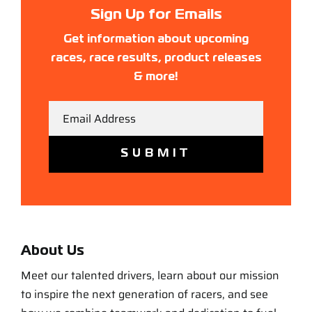
Sign Up for Emails
Get information about upcoming
races, race results, product releases
& more!
Email
About Us
Meet our talented drivers, learn about our mission
to inspire the next generation of racers, and see