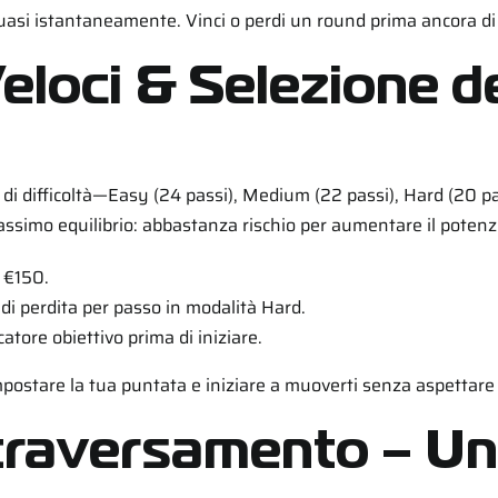
a quasi istantaneamente. Vinci o perdi un round prima ancora d
oci & Selezione del
 di difficoltà—Easy (24 passi), Medium (22 passi), Hard (20 pass
 massimo equilibrio: abbastanza rischio per aumentare il poten
 €150.
di perdita per passo in modalità Hard.
icatore obiettivo prima di iniziare.
mpostare la tua puntata e iniziare a muoverti senza aspettare
ttraversamento – Un