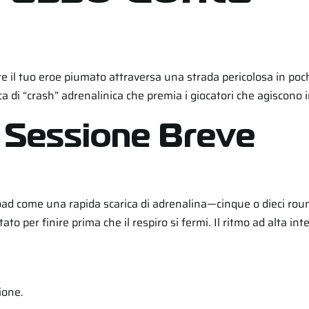
e il tuo eroe piumato attraversa una strada pericolosa in poch
ca di “crash” adrenalinica che premia i giocatori che agiscono i
na Sessione Breve
oad
come una rapida scarica di adrenalina—cinque o dieci roun
o per finire prima che il respiro si fermi. Il ritmo ad alta int
ione.