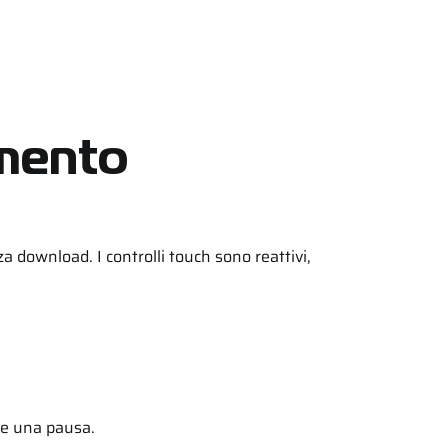
imento
a download. I controlli touch sono reattivi,
te una pausa.