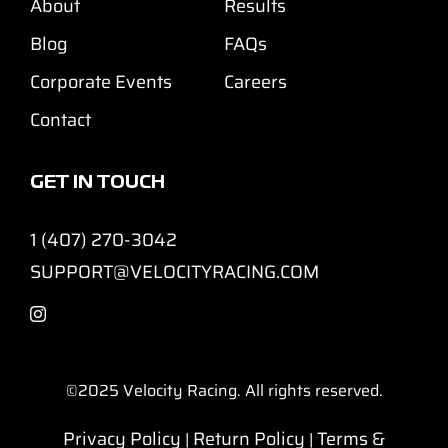
About
Results
Blog
FAQs
Corporate Events
Careers
Contact
GET IN TOUCH
1 (407) 270-3042
SUPPORT@VELOCITYRACING.COM
©2025
Velocity Racing. All rights reserved.
Privacy Policy
Return Policy
Terms &
|
|