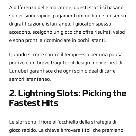
A differenza delle maratone, questi scatti si basano
su decisioni rapide, pagamenti immediati e un senso
di gratificazione istantanea. I giocatori spesso
accedono, scelgono un gioco che offre risultati veloci
e sono pronti a ricominciare in pochi istanti.
Quando si corre contro il tempo—sia per una pausa
pranzo o un breve tragitto—il design mobile‑first di
Lunubet garantisce che ogni spin o deal di carte
sembri istantaneo.
2. Lightning Slots: Picking the
Fastest Hits
Le slot sono il fiore all’occhiello della strategia di
gioco rapido. La chiave è trovare titoli che premiano