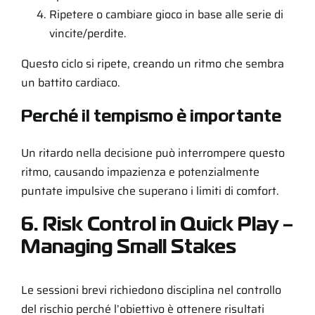
Ripetere o cambiare gioco in base alle serie di
vincite/perdite.
Questo ciclo si ripete, creando un ritmo che sembra
un battito cardiaco.
Perché il tempismo è importante
Un ritardo nella decisione può interrompere questo
ritmo, causando impazienza e potenzialmente
puntate impulsive che superano i limiti di comfort.
6. Risk Control in Quick Play –
Managing Small Stakes
Le sessioni brevi richiedono disciplina nel controllo
del rischio perché l’obiettivo è ottenere risultati