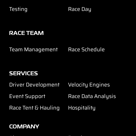
Testing
Race Day
RACE TEAM
Team Management
Race Schedule
SERVICES
Driver Development
Velocity Engines
Event Support
Race Data Analysis
Race Tent & Hauling
Hospitality
COMPANY