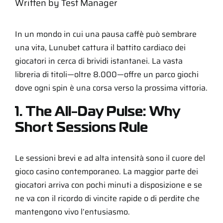
Written by
Test Manager
Support
In un mondo in cui una pausa caffè può sembrare
Careers
una vita,
Lunubet
cattura il battito cardiaco dei
giocatori in cerca di brividi istantanei. La vasta
Contact
libreria di titoli—oltre 8.000—offre un parco giochi
dove ogni spin è una corsa verso la prossima vittoria.
Sign Up/Sign In
1. The All‑Day Pulse: Why
Short Sessions Rule
Le sessioni brevi e ad alta intensità sono il cuore del
gioco casino contemporaneo. La maggior parte dei
giocatori arriva con pochi minuti a disposizione e se
ne va con il ricordo di vincite rapide o di perdite che
mantengono vivo l’entusiasmo.