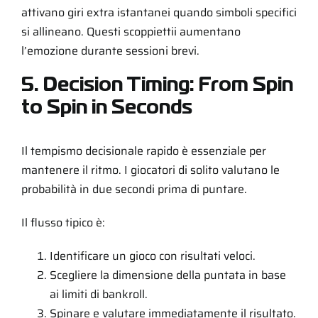
attivano giri extra istantanei quando simboli specifici
si allineano. Questi scoppiettii aumentano
l’emozione durante sessioni brevi.
5. Decision Timing: From Spin
to Spin in Seconds
Il tempismo decisionale rapido è essenziale per
mantenere il ritmo. I giocatori di solito valutano le
probabilità in due secondi prima di puntare.
Il flusso tipico è:
Identificare un gioco con risultati veloci.
Scegliere la dimensione della puntata in base
ai limiti di bankroll.
Spinare e valutare immediatamente il risultato.