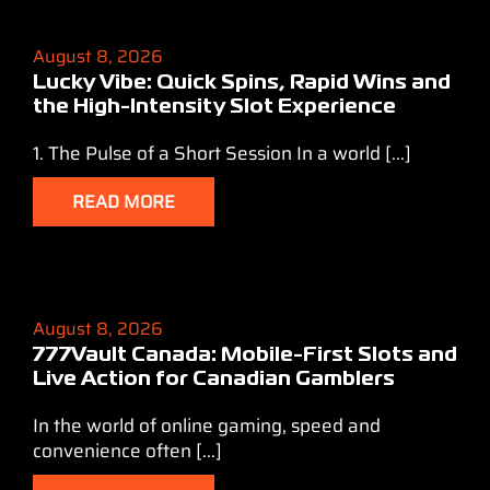
August 8, 2026
Lucky Vibe: Quick Spins, Rapid Wins and
the High‑Intensity Slot Experience
1. The Pulse of a Short Session In a world [...]
READ MORE
August 8, 2026
777Vault Canada: Mobile‑First Slots and
Live Action for Canadian Gamblers
In the world of online gaming, speed and
convenience often [...]