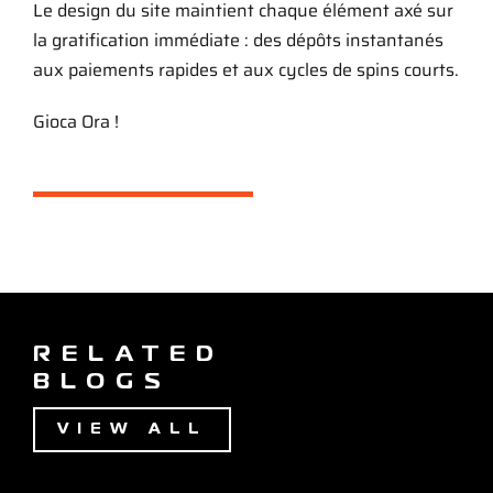
Le design du site maintient chaque élément axé sur
la gratification immédiate : des dépôts instantanés
aux paiements rapides et aux cycles de spins courts.
Gioca Ora !
RELATED
BLOGS
VIEW ALL