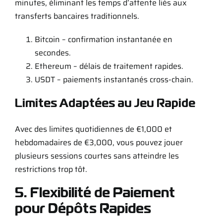
minutes, éliminant les temps d’attente liés aux
transferts bancaires traditionnels.
Bitcoin – confirmation instantanée en
secondes.
Ethereum – délais de traitement rapides.
USDT – paiements instantanés cross-chain.
Limites Adaptées au Jeu Rapide
Avec des limites quotidiennes de €1,000 et
hebdomadaires de €3,000, vous pouvez jouer
plusieurs sessions courtes sans atteindre les
restrictions trop tôt.
5. Flexibilité de Paiement
pour Dépôts Rapides