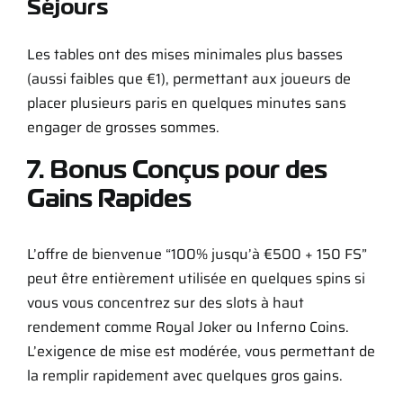
Séjours
Les tables ont des mises minimales plus basses
(aussi faibles que €1), permettant aux joueurs de
placer plusieurs paris en quelques minutes sans
engager de grosses sommes.
7. Bonus Conçus pour des
Gains Rapides
L’offre de bienvenue “100% jusqu’à €500 + 150 FS”
peut être entièrement utilisée en quelques spins si
vous vous concentrez sur des slots à haut
rendement comme Royal Joker ou Inferno Coins.
L’exigence de mise est modérée, vous permettant de
la remplir rapidement avec quelques gros gains.