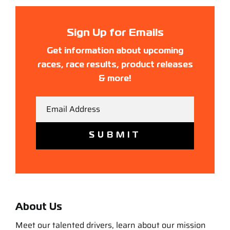
Sign Up for Emails
Get information about upcoming
races, race results, product releases
& more!
Email
About Us
Meet our talented drivers, learn about our mission