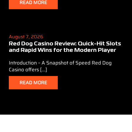
READ MORE
August 7, 2026
Red Dog Casino Review: Quick‑Hit Slots
and Rapid Wins for the Modern Player
Introduction – A Snapshot of Speed Red Dog
Casino offers [...]
READ MORE