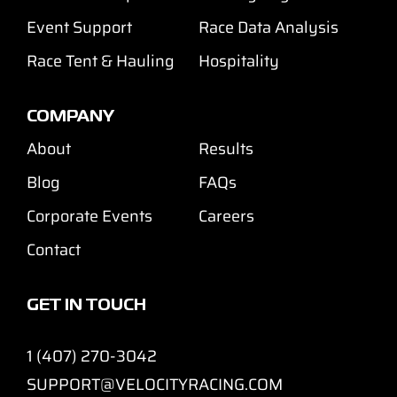
Event Support
Race Data Analysis
Race Tent & Hauling
Hospitality
COMPANY
About
Results
Blog
FAQs
Corporate Events
Careers
Contact
GET IN TOUCH
1 (407) 270-3042
SUPPORT@VELOCITYRACING.COM