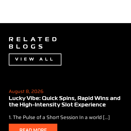
RELATED
BLOGS
VIEW ALL
August 8, 2026
Lucky Vibe: Quick Spins, Rapid Wins and
the High‑Intensity Slot Experience
1. The Pulse of a Short Session In a world [...]
READ MORE