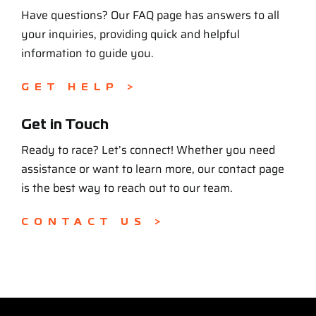
Have questions? Our FAQ page has answers to all
your inquiries, providing quick and helpful
information to guide you.
GET HELP >
Get in Touch
Ready to race? Let’s connect! Whether you need
assistance or want to learn more, our contact page
is the best way to reach out to our team.
CONTACT US >