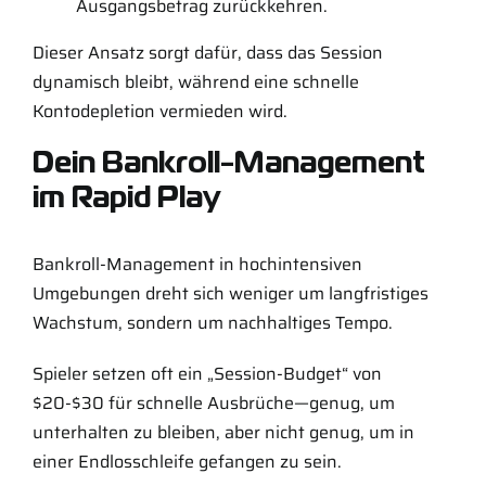
Ausgangsbetrag zurückkehren.
Dieser Ansatz sorgt dafür, dass das Session
dynamisch bleibt, während eine schnelle
Kontodepletion vermieden wird.
Dein Bankroll-Management
im Rapid Play
Bankroll-Management in hochintensiven
Umgebungen dreht sich weniger um langfristiges
Wachstum, sondern um nachhaltiges Tempo.
Spieler setzen oft ein „Session-Budget“ von
$20‑$30 für schnelle Ausbrüche—genug, um
unterhalten zu bleiben, aber nicht genug, um in
einer Endlosschleife gefangen zu sein.