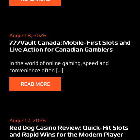
August 8, 2026
777Vault Canada: Mobile‑First Slots and
Live Action for Canadian Gamblers
In the world of online gaming, speed and
convenience often [...]
READ MORE
August 7, 2026
Red Dog Casino Review: Quick‑Hit Slots
and Rapid Wins for the Modern Player