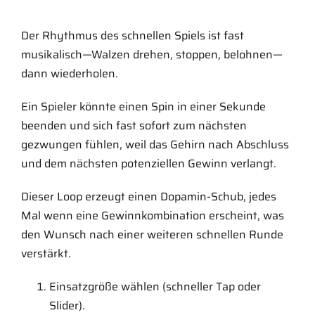
Der Rhythmus des schnellen Spiels ist fast
musikalisch—Walzen drehen, stoppen, belohnen—
dann wiederholen.
Ein Spieler könnte einen Spin in einer Sekunde
beenden und sich fast sofort zum nächsten
gezwungen fühlen, weil das Gehirn nach Abschluss
und dem nächsten potenziellen Gewinn verlangt.
Dieser Loop erzeugt einen Dopamin‑Schub, jedes
Mal wenn eine Gewinnkombination erscheint, was
den Wunsch nach einer weiteren schnellen Runde
verstärkt.
Einsatzgröße wählen (schneller Tap oder
Slider).