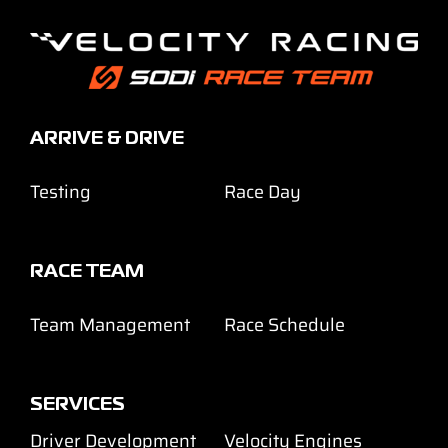
ARRIVE & DRIVE
Testing
Race Day
RACE TEAM
Team Management
Race Schedule
SERVICES
Driver Development
Velocity Engines