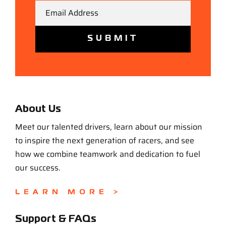
Email
About Us
Meet our talented drivers, learn about our mission
to inspire the next generation of racers, and see
how we combine teamwork and dedication to fuel
our success.
LEARN MORE >
Support & FAQs